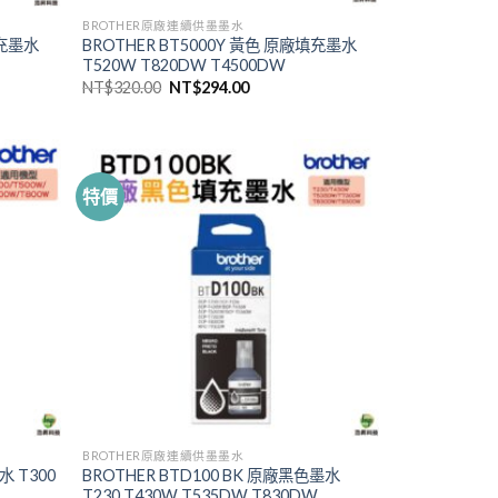
BROTHER原廠連續供墨墨水
填充墨水
BROTHER BT5000Y 黃色 原廠填充墨水
T520W T820DW T4500DW
原
目
NT$
320.00
NT$
294.00
始
前
價
價
格：
格：
00。
NT$320.00。
NT$294.00。
特價
BROTHER原廠連續供墨墨水
水 T300
BROTHER BTD100 BK 原廠黑色墨水
T230 T430W T535DW T830DW