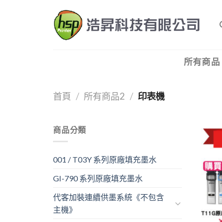
Skip
to
content
所有商品
首頁
/
所有商品2
/
印表機
商品分類
001 / T03Y 系列原廠填充墨水
GI-790 系列原廠填充墨水
代客加裝連續供墨系統《不包含
主機》