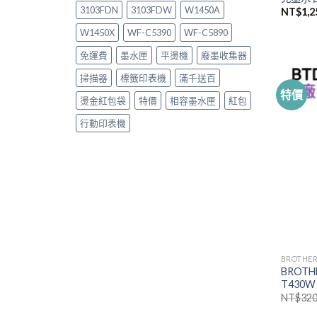
3103FDN
3103FDW
W1450A
NT$
1,2
W1450X
WF-C5390
WF-C5890
免運費
墨水匣
平燙機
廢墨收集器
掃描器
標籤印表機
滿千送百
特價
燙金紅包袋
特價
相容墨水匣
紅包
行動印表機
BROTH
BROTH
T430W
NT$
320