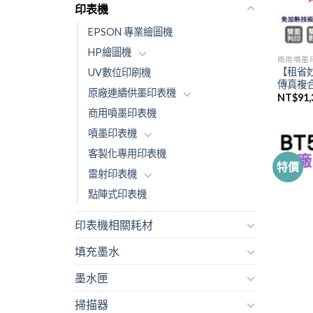
印表機
EPSON 專業繪圖機
HP繪圖機
商用噴墨
【租省妙
UV數位印刷機
傳真複
原廠連續供墨印表機
NT$
91,
商用噴墨印表機
噴墨印表機
客製化專用印表機
特價
雷射印表機
點陣式印表機
印表機相關耗材
填充墨水
墨水匣
掃描器