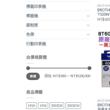
BROTH
標籤印表機
BROTH
T520W
標籤機
NT$
320
碳粉匣
色帶
行動印表機
由價格篩選
最
最
價格:
NT$280
—
NT$528,000
篩選
低
高
價
價
格
格
商品標籤
BROTH
BROTH
145A
145X
3003DN
3003DW
充墨水 