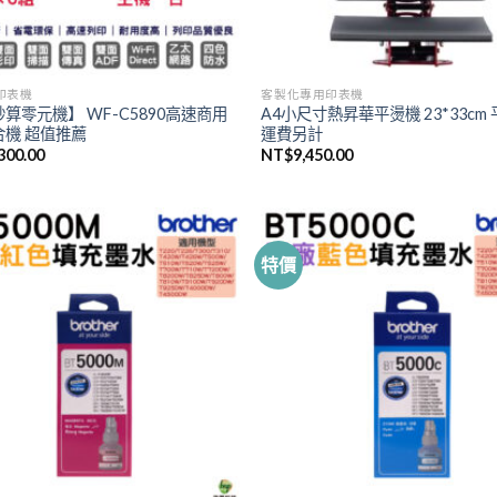
印表機
客製化專用印表機
算零元機】 WF-C5890高速商用
A4小尺寸熱昇華平燙機 23*33cm
合機 超值推薦
運費另計
300.00
NT$
9,450.00
特價