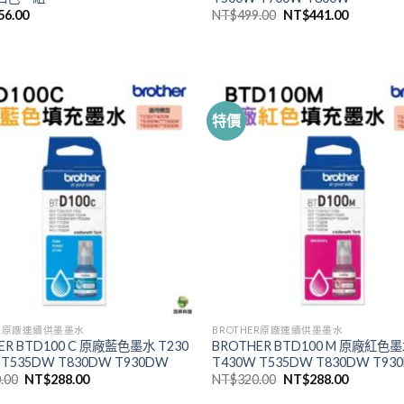
原
目
56.00
NT$
499.00
NT$
441.00
始
前
價
價
格：
格：
NT$499.00。
NT$441.
特價
ER原廠連續供墨墨水
BROTHER原廠連續供墨墨水
ER BTD100 C 原廠藍色墨水 T230
BROTHER BTD100 M 原廠紅色墨
 T535DW T830DW T930DW
T430W T535DW T830DW T93
原
目
原
目
.00
NT$
288.00
NT$
320.00
NT$
288.00
始
前
始
前
價
價
價
價