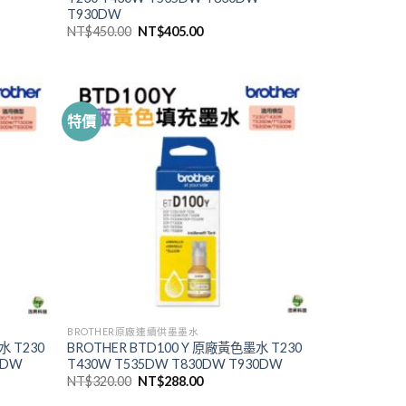
T930DW
原
目
NT$
450.00
NT$
405.00
始
前
價
價
00。
格：
格：
NT$450.00。
NT$405.00。
特價
BROTHER原廠連續供墨墨水
水 T230
BROTHER BTD100 Y 原廠黃色墨水 T230
0DW
T430W T535DW T830DW T930DW
原
目
NT$
320.00
NT$
288.00
始
前
價
價