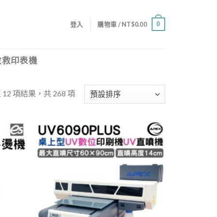
0
登入
購物車 /
NT$
0.00
救救印表機
 12 項結果，共 268 項