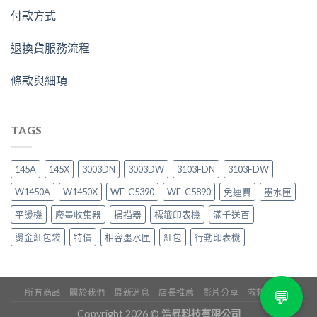
付款方式
退換貨服務流程
條款與細項
TAGS
145A
145X
3003DN
3003DW
3103FDN
3103FDW
W1450A
W1450X
WF-C5390
WF-C5890
免運費
墨水匣
平燙機
廢墨收集器
掃描器
標籤印表機
滿千送百
燙金紅包袋
特價
相容墨水匣
紅包
行動印表機
💬
所有商品
關於我們
最新消息
店長推薦
影片分享
救救印表機
Copyright 2026 ©
浩昇科技有限公司