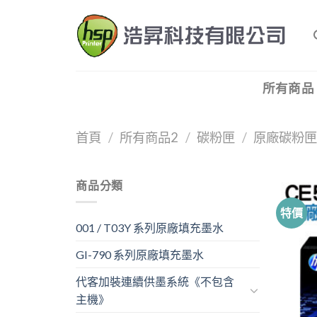
Skip
to
content
所有商品
首頁
/
所有商品2
/
碳粉匣
/
原廠碳粉
商品分類
特價
001 / T03Y 系列原廠填充墨水
GI-790 系列原廠填充墨水
代客加裝連續供墨系統《不包含
主機》