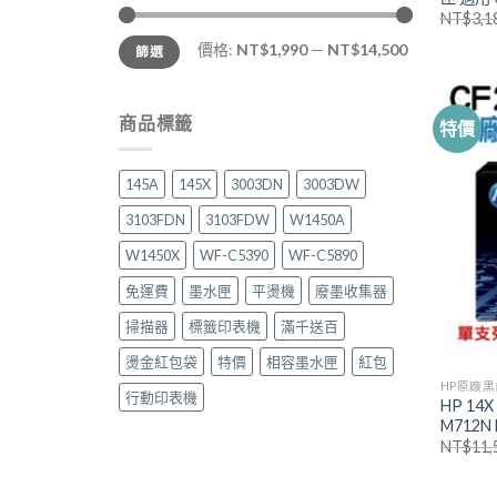
NT$
3,1
最
最
價格:
NT$1,990
—
NT$14,500
篩選
低
高
價
價
格
格
商品標籤
特價
145A
145X
3003DN
3003DW
3103FDN
3103FDW
W1450A
W1450X
WF-C5390
WF-C5890
免運費
墨水匣
平燙機
廢墨收集器
掃描器
標籤印表機
滿千送百
燙金紅包袋
特價
相容墨水匣
紅包
HP原廠
行動印表機
HP 14
M712N
NT$
11,