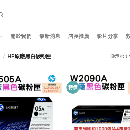
關於我們
最新消息
店長推薦
影片分享
顯示第 1 
匣
/
HP原廠黑白碳粉匣
特價