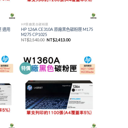
HP原廠黑白碳粉匣
匣 適用
HP 126A CE310A 原廠黑色碳粉匣 M175
M275 CP1025
原
目
NT$
2,540.00
NT$
2,413.00
始
前
價
價
格：
格：
996.00。
NT$2,540.00。
NT$2,413.00。
特價