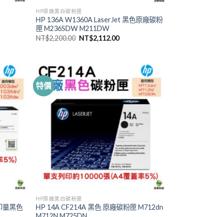
HP原廠黑白碳粉匣
匣
HP 136A W1360A LaserJet 黑色原廠碳粉
匣 M236SDW M211DW
原
目
NT$
2,200.00
NT$
2,112.00
始
前
價
價
格：
格：
271.00。
NT$2,200.00。
NT$2,112.00。
特價
HP原廠黑白碳粉匣
高列印量黑色
HP 14A CF214A 黑色 原廠碳粉匣 M712dn
M712N M725DN