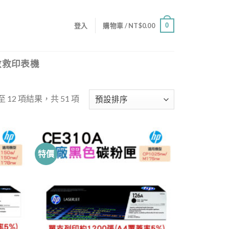
0
登入
購物車 /
NT$
0.00
救救印表機
至 12 項結果，共 51 項
特價