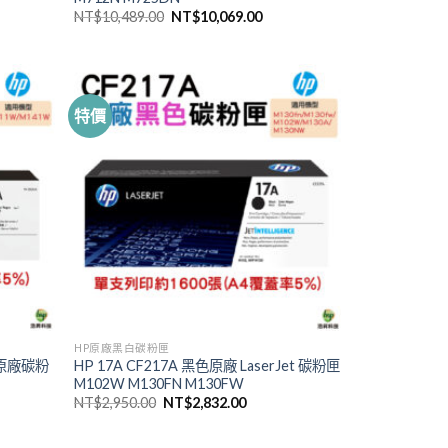
原
目
NT$
10,489.00
NT$
10,069.00
始
前
價
價
格：
格：
664.00。
NT$10,489.00。
NT$10,069.00。
特價
HP原廠黑白碳粉匣
黑色原廠碳粉
HP 17A CF217A 黑色原廠 LaserJet 碳粉匣
M102W M130FN M130FW
原
目
NT$
2,950.00
NT$
2,832.00
始
前
價
價
格：
格：