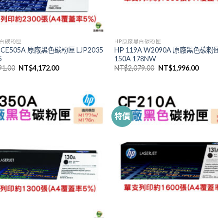
黑白碳粉匣
HP原廠黑白碳粉匣
A CE505A 原廠黑色碳粉匣 LJP2035
HP 119A W2090A 原廠黑色碳粉
5
150A 178NW
原
目
原
目
91.00
NT$
4,172.00
NT$
2,079.00
NT$
1,996.00
始
前
始
前
價
價
價
價
格：
格：
格：
格：
NT$4,391.00。
NT$4,172.00。
NT$2,079.00。
NT$1,
特價