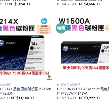
原
目
原
目
81.00
NT$
3,054.00
NT$
4,858.00
NT$
4,664.00
始
前
始
前
價
價
價
價
格：
格：
格：
格：
NT$3,181.00。
NT$3,054.00。
NT$4,858.00。
NT$4,
特價
黑白碳粉匣
HP原廠黑白碳粉匣
X CF214X 黑色 原廠碳粉匣 M712dn
HP 150A W1500A LaserJet 
 M725DN
匣 M111W M141W
原
目
原
目
562.00
NT$
11,100.00
NT$
2,082.00
NT$
1,999.00
始
前
始
前
價
價
價
價
格：
格：
格：
格：