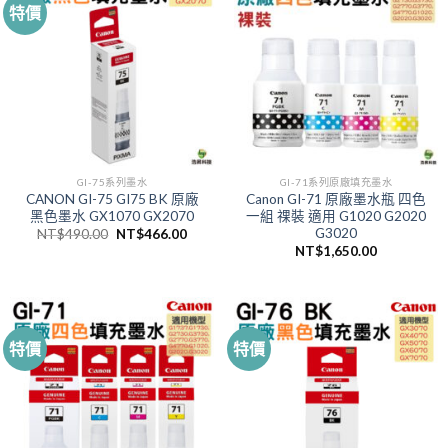
特價
GI-75系列墨水
GI-71系列原廠填充墨水
CANON GI-75 GI75 BK 原廠
Canon GI-71 原廠墨水瓶 四色
黑色墨水 GX1070 GX2070
一組 祼裝 適用 G1020 G2020
G3020
原
目
NT$
490.00
NT$
466.00
始
前
NT$
1,650.00
價
價
格：
格：
NT$490.00。
NT$466.00。
特價
特價