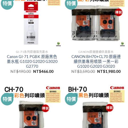
特價
特價
GI-71系列原廠填充墨水
CANON原廠連續供墨墨水
Canon GI-71 PGBK 原廠黑色
CANON BH70+CL70 原廠連
墨水瓶 G1020 G2020 G3020
續供墨專用噴頭 一黑一彩
G2770
G1020 G2020 G3020
原
目
原
目
NT$
490.00
NT$
466.00
NT$
3,590.00
NT$
1,980.00
始
前
始
前
價
價
價
價
格：
格：
格：
格
NT$490.00。
NT$466.00。
NT$3,590.00。
NT$
特價
特價