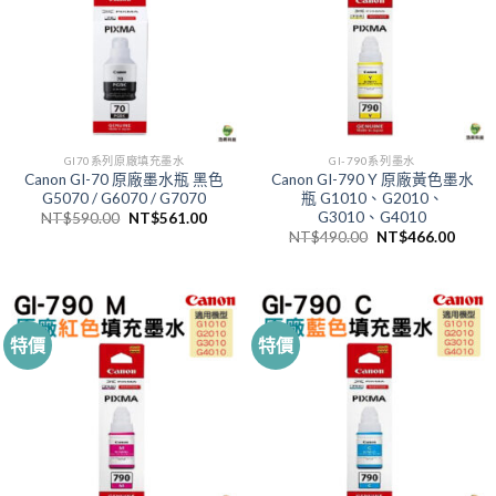
GI70系列原廠填充墨水
GI-790系列墨水
Canon GI-70 原廠墨水瓶 黑色
Canon GI-790 Y 原廠黃色墨水
G5070 / G6070 / G7070
瓶 G1010、G2010、
G3010、G4010
原
目
NT$
590.00
NT$
561.00
始
前
原
目
NT$
490.00
NT$
466.00
價
價
始
前
格：
格：
價
價
NT$590.00。
NT$561.00。
格：
格：
NT$490.00。
NT$4
特價
特價