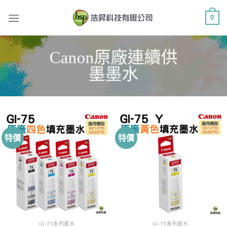
Skip
0
to
content
Canon原廠連續供
墨墨水
特價
特價
GI-75系列墨水
GI-75系列墨水