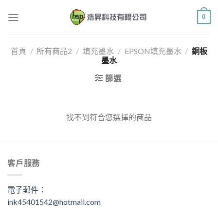
Skip
0
to
content
首頁
/
所有商品2
/
填充墨水
/
EPSON填充墨水
/
銅板
墨水
篩選
找不到符合您選擇的商品
客戶服務
電子郵件：
ink45401542@hotmail.com