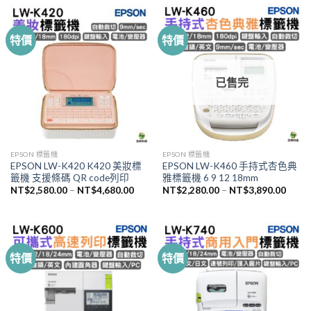
NT$1,990.00。
NT$1,
特價
特價
已售完
EPSON 標籤機
EPSON 標籤機
EPSON LW-K420 K420 美妝標
EPSON LW-K460 手持式杏色典
籤機 支援條碼 QR code列印
雅標籤機 6 9 12 18mm
NT$
2,580.00
–
NT$
4,680.00
NT$
2,280.00
–
NT$
3,890.00
特價
特價