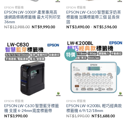
EPSON 標籤機
EPSON 標籤機
EPSON LW-1000P 產業專用高
EPSON LW-C610 智慧藍牙奶茶
速網路條碼標籤機 最大可列印至
標籤機 加購標籤帶三個 延長保
36mm
固
原
目
NT$
12,988.00
NT$
9,990.00
NT$
3,490.00
–
NT$
5,596.00
始
前
價
價
格：
格：
NT$12,988.00。
NT$9,990.00。
特價
EPSON 標籤機
EPSON 標籤機
EPSON LW-C630 智慧藍牙標籤
EPSON LW-K200BL 輕巧經典款
機 支援 6-24mm寬度標籤帶
標籤機 6/9/12/18mm
原
目
NT$
3,990.00
NT$
1,990.00
NT$
1,688.00
始
前
價
價
格：
格：