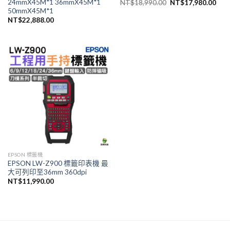
24mmX45M*1 36mmX45M*1
原
目
NT$
18,990.00
NT$
17,980.00
始
前
50mmX45M*1
價
價
NT$
22,888.00
格：
格：
NT$18,990.00。
NT$
EPSON 標籤機
EPSON LW-Z900 標籤印表機 最
大可列印至36mm 360dpi
NT$
11,990.00