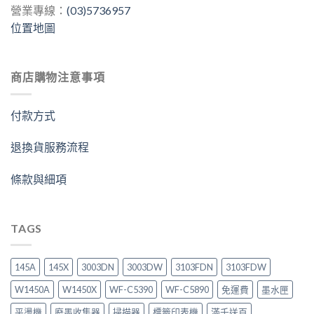
營業專線：
(03)5736957
位置地圖
商店購物注意事項
付款方式
退換貨服務流程
條款與細項
TAGS
145A
145X
3003DN
3003DW
3103FDN
3103FDW
W1450A
W1450X
WF-C5390
WF-C5890
免運費
墨水匣
平燙機
廢墨收集器
掃描器
標籤印表機
滿千送百