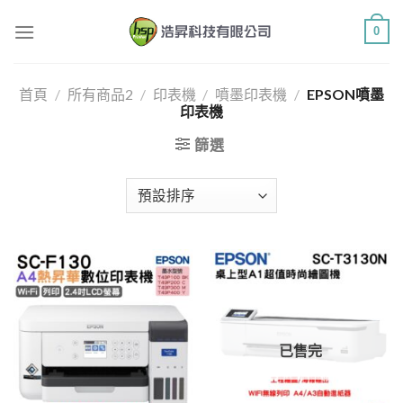
Skip
0
to
content
首頁
/
所有商品2
/
印表機
/
噴墨印表機
/
EPSON噴墨
印表機
篩選
已售完