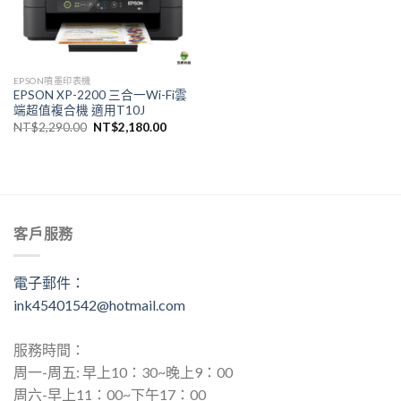
EPSON噴墨印表機
EPSON XP-2200 三合一Wi-Fi雲
端超值複合機 適用T10J
原
目
NT$
2,290.00
NT$
2,180.00
始
前
價
價
格：
格：
NT$2,290.00。
NT$2,180.00。
客戶服務
電子郵件：
ink45401542@hotmail.com
服務時間：
周一-周五: 早上10：30~晚上9：00
周六-早上11：00~下午17：00