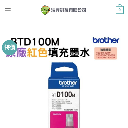
Skip
0
to
content
特價