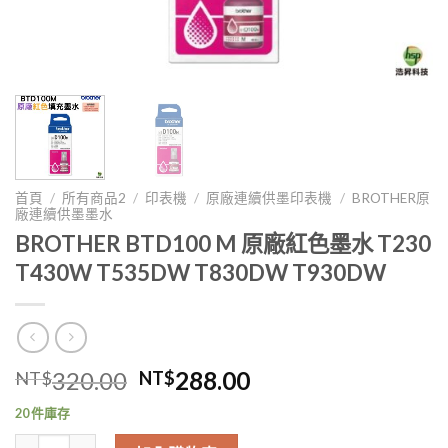
首頁
/
所有商品2
/
印表機
/
原廠連續供墨印表機
/
BROTHER原
廠連續供墨墨水
BROTHER BTD100 M 原廠紅色墨水 T230
T430W T535DW T830DW T930DW
原
目
320.00
288.00
NT$
NT$
始
前
20 件庫存
價
價
BROTHER BTD100 M 原廠紅色墨水 T230 T430W T535DW T830