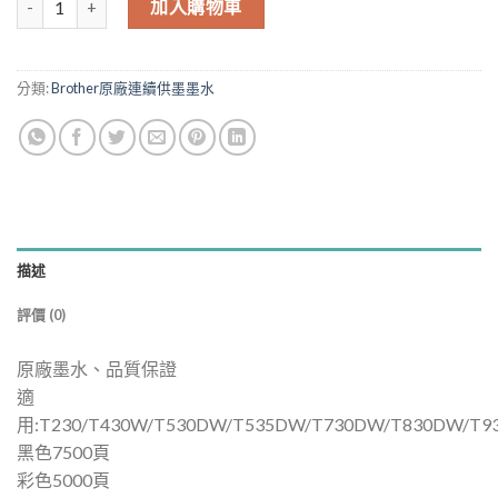
格：
格：
加入購物車
NT$320.00。
NT$288.00。
分類:
Brother原廠連續供墨墨水
描述
評價 (0)
原廠墨水、品質保證
適
用:T230/T430W/T530DW/T535DW/T730DW/T830DW/T9
黑色7500頁
彩色5000頁