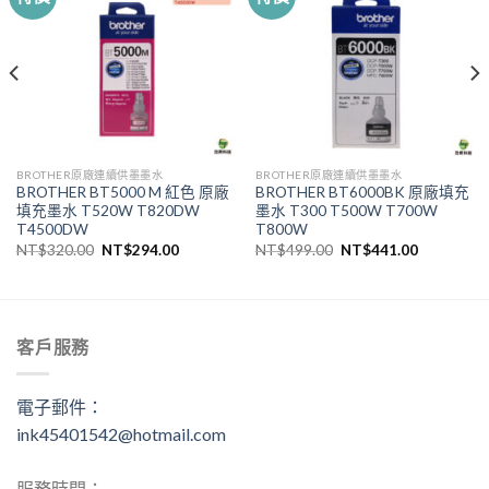
BROTHER原廠連續供墨墨水
BROTHER原廠連續供墨墨水
BROTHER BT5000 M 紅色 原廠
BROTHER BT6000BK 原廠填充
填充墨水 T520W T820DW
墨水 T300 T500W T700W
T4500DW
T800W
原
目
原
目
NT$
320.00
NT$
294.00
NT$
499.00
NT$
441.00
始
前
始
前
價
價
價
價
格：
格：
格：
格：
.00。
NT$320.00。
NT$294.00。
NT$499.00。
NT$441.
客戶服務
電子郵件：
ink45401542@hotmail.com
服務時間：