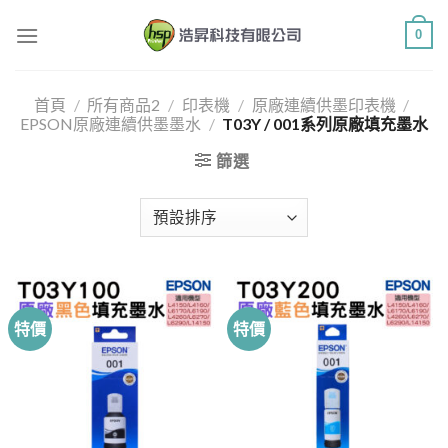
Skip
0
to
content
首頁
/
所有商品2
/
印表機
/
原廠連續供墨印表機
/
EPSON原廠連續供墨墨水
/
T03Y / 001系列原廠填充墨水
篩選
特價
特價