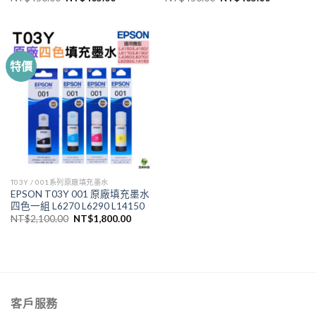
始
前
始
前
價
價
價
價
格：
格：
格：
格：
NT$450.00。
NT$405.00。
NT$450.00。
NT$405.
特價
T03Y / 001系列原廠填充墨水
EPSON T03Y 001 原廠填充墨水
四色一組 L6270 L6290 L14150
原
目
NT$
2,100.00
NT$
1,800.00
始
前
價
價
格：
格：
NT$2,100.00。
NT$1,800.00。
客戶服務