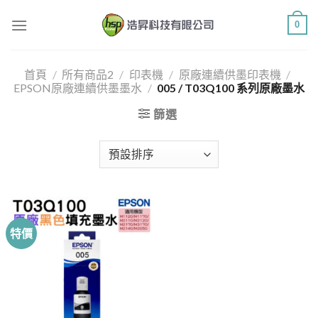
Skip
0
to
content
首頁
/
所有商品2
/
印表機
/
原廠連續供墨印表機
/
EPSON原廠連續供墨墨水
/
005 / T03Q100 系列原廠墨水
篩選
特價