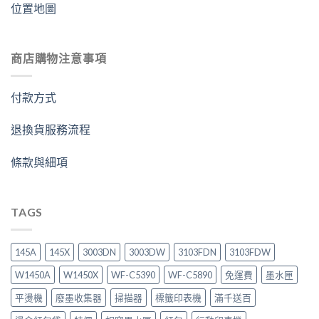
位置地圖
商店購物注意事項
付款方式
退換貨服務流程
條款與細項
TAGS
145A
145X
3003DN
3003DW
3103FDN
3103FDW
W1450A
W1450X
WF-C5390
WF-C5890
免運費
墨水匣
平燙機
廢墨收集器
掃描器
標籤印表機
滿千送百