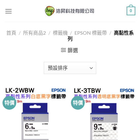
Skip
0
to
content
首頁
/
所有商品2
/
標籤機
/
EPSON 標籤帶
/
高黏性系
列
篩選
特價
特價