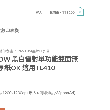
0
登入
購物車 /
NT$
0.00
救救印表機
射印表機
/
PANTUM雷射印表機
300DW 黑白雷射單功能雙面無
紙OK 適用TL410
200x1200dpi(最大)/列印速度:33ppm(A4)