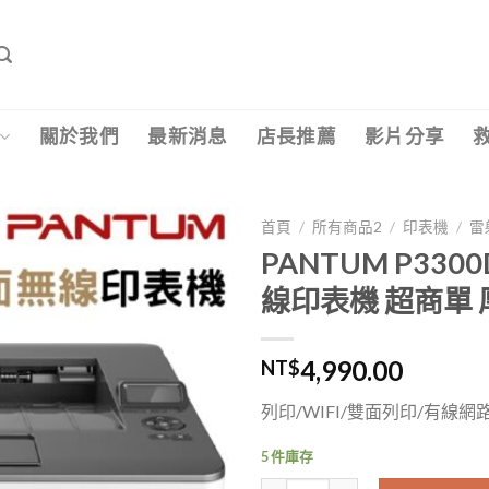
關於我們
最新消息
店長推薦
影片分享
首頁
/
所有商品2
/
印表機
/
雷
PANTUM P3
線印表機 超商單 厚
4,990.00
NT$
列印/WIFI/雙面列印/有線網路/1
5 件庫存