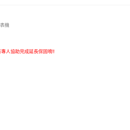
印表機
有專人協助完成延長保固唷‼️