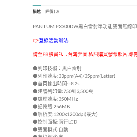
描述
評價 (0)
PANTUM P3300DW黑白雷射單功能雙面無線
👉
登錄活動辦法:
請至FB臉書🔍→台灣奔圖,私訊購買發
票照片,即
⚫️列印技術：黑白雷射
⚫️列印速度:33ppm(A4)/35ppm(Letter)
⚫️首頁輸出時間:=8.2s
⚫️建議列印量:750到3,500頁
⚫️處理速度:350MHz
⚫️記憶體:256MB
⚫️解析度:1200x1200dpi(最大)
⚫️控制面板:兩行LCD
⚫️雙面模式:自動
⚫️有線網路:有