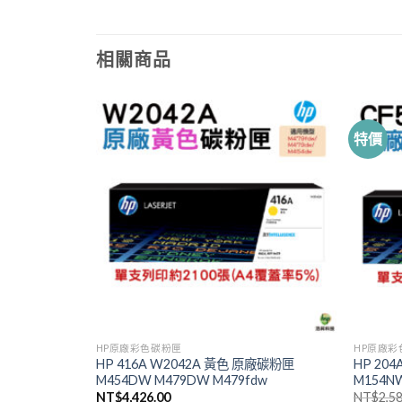
相關商品
特價
HP原廠彩色碳粉匣
HP原廠彩
色碳粉匣
HP 416A W2042A 黃色 原廠碳粉匣
HP 20
M454DW M479DW M479fdw
M154N
目
NT$
4,426.00
NT$
2,5