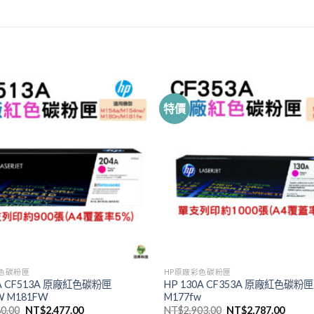
特價
色碳粉匣
HP原廠彩色碳粉匣
4A CF513A 原廠紅色碳粉匣
HP 130A CF353A 原廠紅色碳粉匣 
W M181FW
M177fw
原
目
原
目
80.00
NT$
2,477.00
NT$
2,903.00
NT$
2,787.00