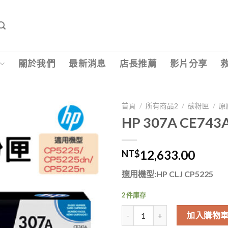
關於我們
最新消息
店長推薦
影片分享
首頁
/
所有商品2
/
碳粉匣
/
原
HP 307A CE7
12,633.00
NT$
適用機型:HP CLJ CP5225
2 件庫存
HP 307A CE743A 原廠紅色碳粉匣
加入購物