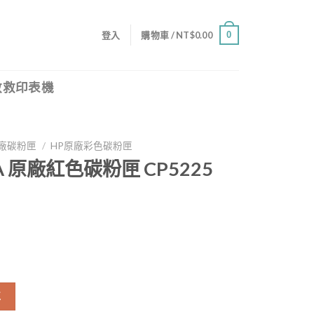
0
登入
購物車 /
NT$
0.00
救救印表機
廠碳粉匣
/
HP原廠彩色碳粉匣
43A 原廠紅色碳粉匣 CP5225
 CP5225 數量
車