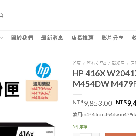
關於我們
最新消息
店長推薦
影片分享
首頁
/
所有商品2
/
碳粉匣
/
原
HP 416X W2
M454DW M479
原
9,853.00
9,
NT$
NT$
始
適用m454dn m454dw m479dw
價
格：
3 件庫存
NT$9