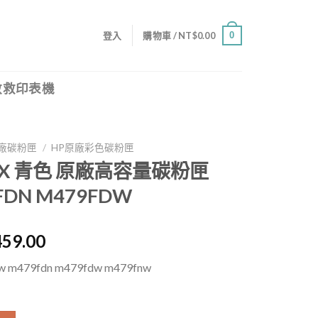
0
登入
購物車 /
NT$
0.00
救救印表機
廠碳粉匣
/
HP原廠彩色碳粉匣
041X 青色 原廠高容量碳粉匣
FDN M479FDW
目
459.00
前
 m479fdn m479fdw m479fnw
價
格：
,853.00。
NT$9,459.00。