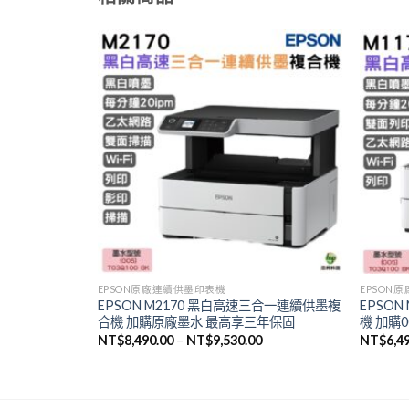
EPSON原廠連續供墨印表機
EPSON
白高速連續供墨複
EPSON M2170 黑白高速三合一連續供墨複
EPSO
廠墨水 最高
合機 加購原廠墨水 最高享三年保固
機 加購
NT$
8,490.00
–
NT$
9,530.00
NT$
6,4
.00