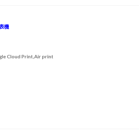
印表機
e Cloud Print,Air print