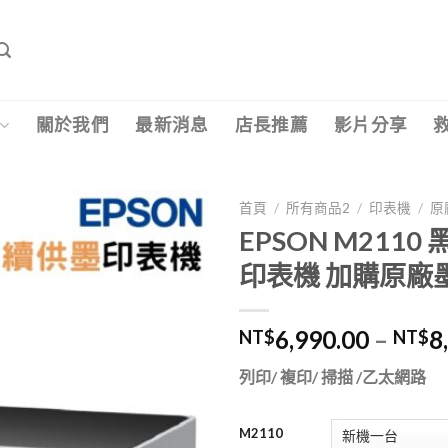
關於我們
最新消息
店長推薦
影片分享
首頁
/
所有商品2
/
印表機
/
原
EPSON M21
印表機 加購原廠
6,990.00
–
8
NT$
NT$
列印/ 複印/ 掃描 /乙太網路
M2110