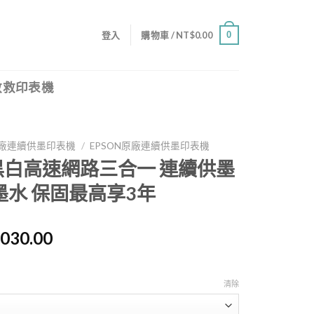
0
登入
購物車 /
NT$
0.00
救救印表機
廠連續供墨印表機
/
EPSON原廠連續供墨印表機
10 黑白高速網路三合一 連續供墨
墨水 保固最高享3年
,030.00
清除