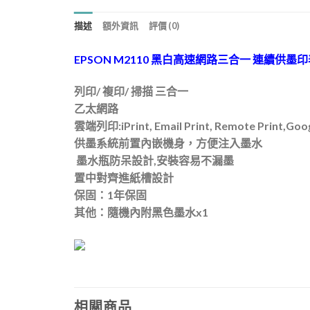
描述
額外資訊
評價 (0)
EPSON M2110 黑白高速網路三合一 連續供墨
列印/ 複印/ 掃描 三合一
乙太網路
雲端列印:iPrint, Email Print, Remote Print,Googl
供墨系統前置內嵌機身，方便注入墨水
墨水瓶防呆設計,安裝容易不漏墨
置中對齊進紙槽設計
保固：1年保固
其他：隨機內附黑色墨水x1
相關商品