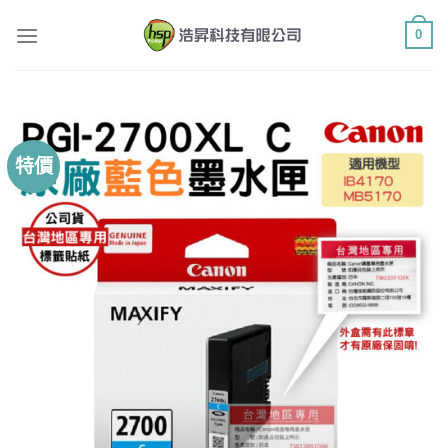
Skip
0
to
content
特價