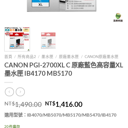
首頁
/
所有商品2
/
墨水匣
/
原廠墨水匣
/
CANON原廠墨水匣
CANON PGI-2700XL C 原廠藍色高容量XL
墨水匣 IB4170 MB5170
原
目
1,490.00
1,416.00
NT$
NT$
始
前
適用型號：IB4070/MB5070/MB5170/MB5470/IB4170
價
價
格：
格：
20 件庫存