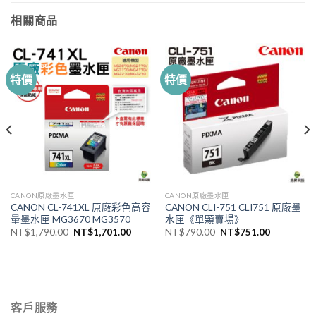
相關商品
特價
特價
CANON原廠墨水匣
CANON原廠墨水匣
CANON CL-741XL 原廠彩色高容
CANON CLI-751 CLI751 原廠墨
量墨水匣 MG3670 MG3570
水匣《單顆賣場》
原
目
原
目
NT$
1,790.00
NT$
1,701.00
NT$
790.00
NT$
751.00
始
前
始
前
價
價
價
價
格：
格：
格：
格：
,036.00。
NT$1,790.00。
NT$1,701.00。
NT$790.00。
NT$751.
客戶服務