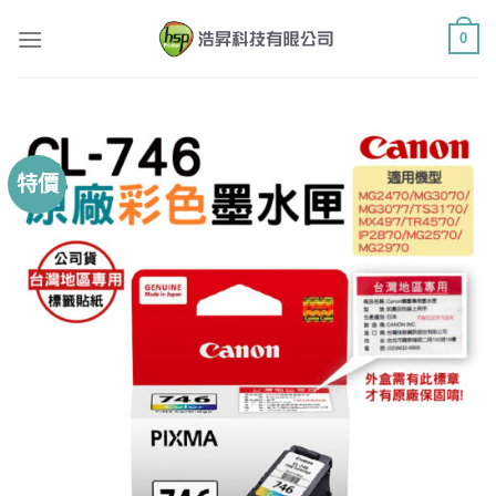
Skip
0
to
content
特價