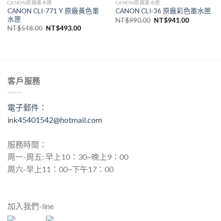
CANON原廠墨水匣
CANON原廠墨水匣
CANON CLI-771 Y 原廠黃色墨
CANON CLI-36 原廠彩色墨水匣
水匣
原
目
NT$
990.00
NT$
941.00
始
前
原
目
NT$
548.00
NT$
493.00
價
價
始
前
格：
格：
價
價
NT$990.00。
NT$941.
格：
格：
NT$548.00。
NT$493.00。
,416.00。
客戶服務
電子郵件：
ink45401542@hotmail.com
服務時間：
周一-周五: 早上10：30~晚上9：00
周六-早上11：00~下午17：00
加入我們-line