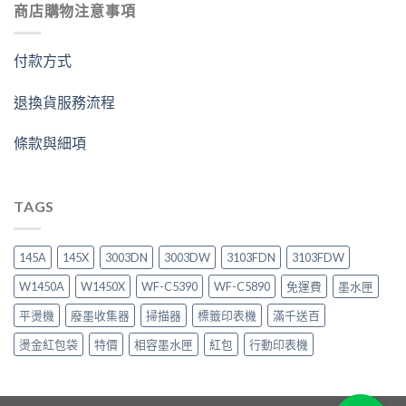
商店購物注意事項
付款方式
退換貨服務流程
條款與細項
TAGS
145A
145X
3003DN
3003DW
3103FDN
3103FDW
W1450A
W1450X
WF-C5390
WF-C5890
免運費
墨水匣
平燙機
廢墨收集器
掃描器
標籤印表機
滿千送百
燙金紅包袋
特價
相容墨水匣
紅包
行動印表機