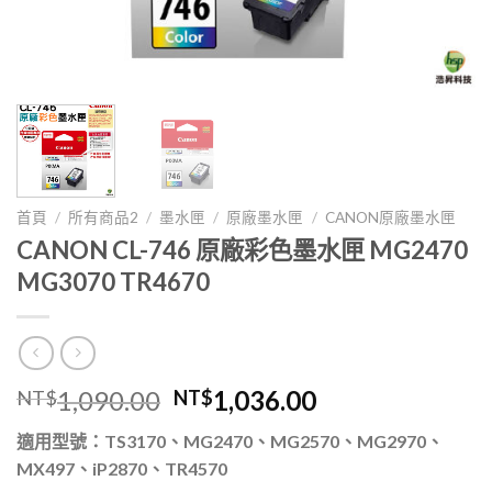
首頁
/
所有商品2
/
墨水匣
/
原廠墨水匣
/
CANON原廠墨水匣
CANON CL-746 原廠彩色墨水匣 MG2470
MG3070 TR4670
原
目
1,090.00
1,036.00
NT$
NT$
始
前
適用型號：TS3170、MG2470、MG2570、MG2970、
價
價
MX497、iP2870、TR4570
格：
格：