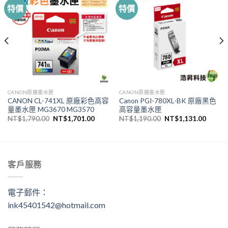
特價
特價
CANON原廠墨水匣
CANON原廠墨水匣
CANON CL-741XL 原廠彩色高容
Canon PGI-780XL-BK 原廠黑色
量墨水匣 MG3670 MG3570
高容量墨水匣
原
目
原
目
NT$
1,790.00
NT$
1,701.00
NT$
1,190.00
NT$
1,131.00
始
前
始
前
價
價
價
價
.00。
格：
格：
格：
格：
NT$1,790.00。
NT$1,701.00。
NT$1,190.00。
NT$1,
客戶服務
電子郵件：
ink45401542@hotmail.com