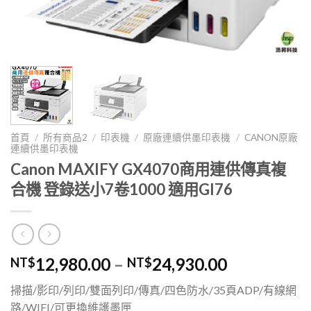
首頁
/
所有商品2
/
印表機
/
原廠連續供墨印表機
/
CANON原廠
連續供墨印表機
Canon MAXIFY GX4070商用連供傳真複
合機 登錄送小7卷1000 適用GI76
12,980.00
–
24,930.00
NT$
NT$
掃描/影印/列印/雙面列印/傳真/四色防水/35頁ADP/有線網
路/WIFI/可更換維護墨匣