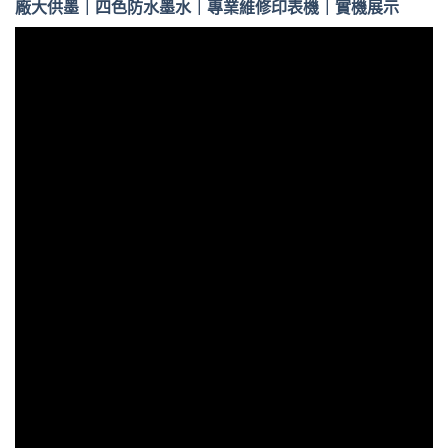
廠大供墨｜四色防水墨水｜專業維修印表機｜實機展示