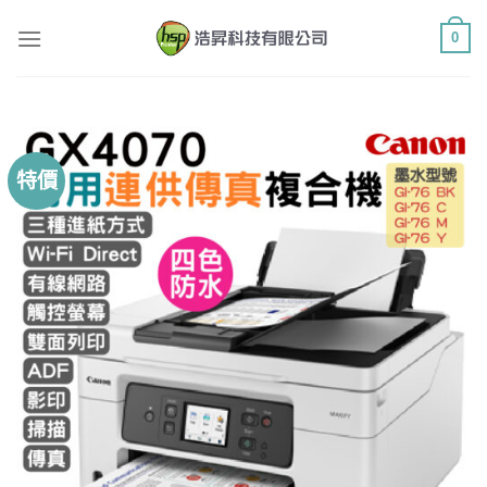
Skip
0
to
content
特價