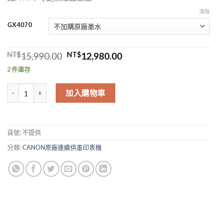
清除
GX4070
原
目
NT$
15,990.00
NT$
12,980.00
始
前
2 件庫存
價
價
格：
格：
Canon MAXIFY GX4070商用連供傳真複合機 登錄送小7卷1000 適用G
NT$15,990.00。
NT$12,980.00。
加入購物車
貨號:
不提供
分類:
CANON原廠連續供墨印表機