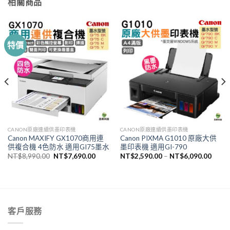
相關商品
特價
CANON原廠連續供墨印表機
CANON原廠連續供墨印表機
Canon MAXIFY GX1070商用連
Canon PIXMA G1010 原廠大供
供複合機 4色防水 適用GI75墨水
墨印表機 適用GI-790
原
目
NT$
8,990.00
NT$
7,690.00
NT$
2,590.00
–
NT$
6,090.00
始
前
價
價
格：
格：
NT$8,990.00。
NT$7,690.00。
客戶服務