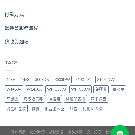
付款方式
退換貨服務流程
條款與細項
TAGS
145A
145X
3003DN
3003DW
3103FDN
3103FDW
W1450A
W1450X
WF-C5390
WF-C5890
免運費
墨水匣
平燙機
廢墨收集器
掃描器
標籤印表機
滿千送百
燙金紅包袋
特價
相容墨水匣
紅包
行動印表機
💬
所有商品
關於我們
最新消息
店長推薦
影片分享
救救印表機