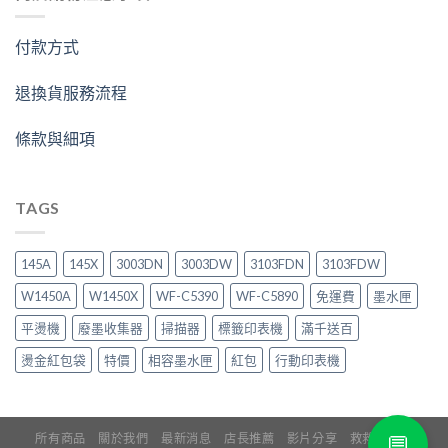
付款方式
退換貨服務流程
條款與細項
TAGS
145A
145X
3003DN
3003DW
3103FDN
3103FDW
W1450A
W1450X
WF-C5390
WF-C5890
免運費
墨水匣
平燙機
廢墨收集器
掃描器
標籤印表機
滿千送百
燙金紅包袋
特價
相容墨水匣
紅包
行動印表機
💬
所有商品
關於我們
最新消息
店長推薦
影片分享
救救印表機