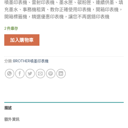
噴墨印表機、雷射印表機、墨水匣、碳粉匣、連續供墨、填
格：
格：
充墨水、事務機租賃、教你正確使用印表機，開箱印表機，
NT$13,000.00。
NT$12,490
開箱標籤機，精選優惠印表機，讓您不再選錯印表機
2 件庫存
加入購物車
分類:
BROTHER噴墨印表機
描述
額外資訊