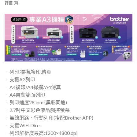
評價 (0)
．列印,掃描,複印,傳真
．支援A3列印
．A4複印/A4掃描/A4傳真
．A4自動雙面列印
．列印速度28 ipm (黑彩同速)
．2.7吋中文彩色液晶觸控螢幕
．無線網路、行動列印(搭配Brother APP)
．支援WiFi Direc
．列印解析度最高:1200×4800 dpi