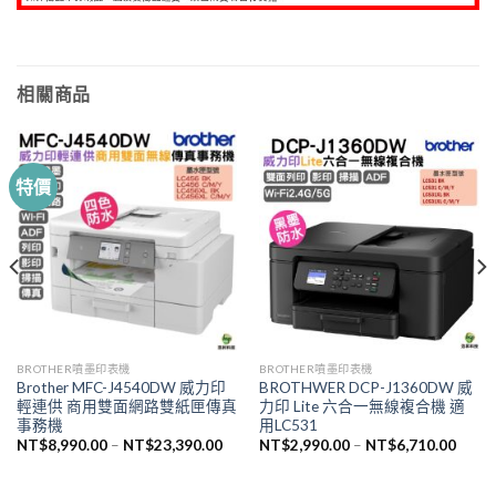
相關商品
特價
BROTHER噴墨印表機
BROTHER噴墨印表機
Brother MFC-J4540DW 威力印
BROTHWER DCP-J1360DW 威
輕連供 商用雙面網路雙紙匣傳真
力印 Lite 六合一無線複合機 適
事務機
用LC531
NT$
8,990.00
–
NT$
23,390.00
NT$
2,990.00
–
NT$
6,710.00