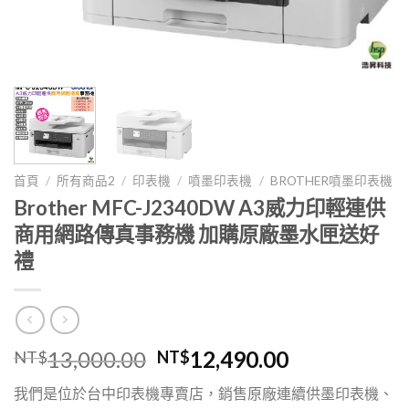
首頁
/
所有商品2
/
印表機
/
噴墨印表機
/
BROTHER噴墨印表機
Brother MFC-J2340DW A3威力印輕連供
商用網路傳真事務機 加購原廠墨水匣送好
禮
原
目
13,000.00
12,490.00
NT$
NT$
始
前
我們是位於台中印表機專賣店，銷售原廠連續供墨印表機、
價
價