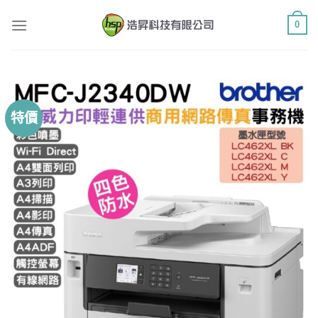
Skip
0
to
content
特價