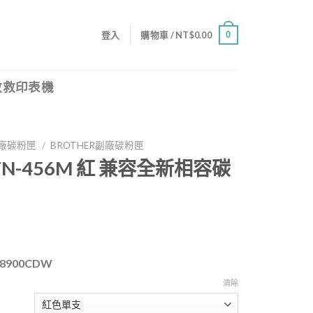
0
登入
購物車 /
NT$
0.00
救救印表機
廠碳粉匣
/
BROTHER副廠碳粉匣
 TN-456M 紅 兼容全新相容碳
8900CDW
清除