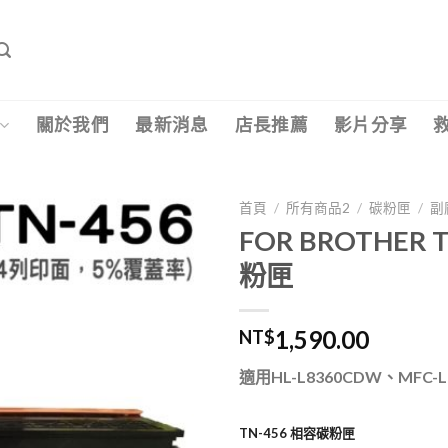
關於我們
最新消息
店長推薦
影片分享
首頁
/
所有商品2
/
碳粉匣
/
副
FOR BROTHER
粉匣
1,590.00
NT$
適用HL-L8360CDW、MFC-L
TN-456 相容碳粉匣