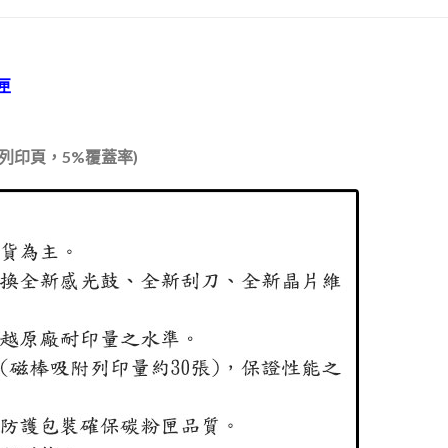
匣
4列印頁，5%覆蓋率)