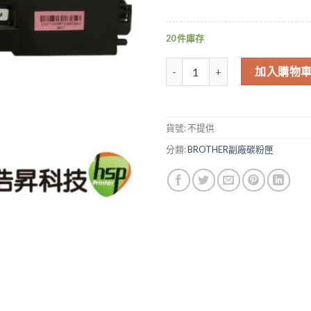
20 件庫存
FOR BROTHER TN-456M 
加入購物
貨號:
不提供
分類:
BROTHER副廠碳粉匣