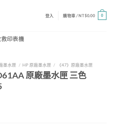
0
登入
購物車 /
NT$
0.00
救救印表機
廠墨水匣
/
HP 原廠墨水匣
/
《47》原廠墨水匣
6ZD61AA 原廠墨水匣 三色
5