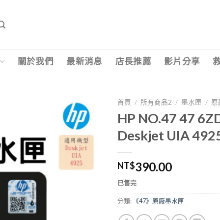
關於我們
最新消息
店長推薦
影片分享
首頁
/
所有商品2
/
墨水匣
/
原
HP NO.47 47 
Deskjet UIA 492
390.00
NT$
已售完
分類:
《47》原廠墨水匣