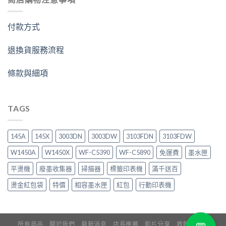
付款方式
退換貨服務流程
條款與細項
TAGS
145A
145X
3003DN
3003DW
3103FDN
3103FDW
W1450A
W1450X
WF-C5390
WF-C5890
免運費
墨水匣
平燙機
廢墨收集器
掃描器
標籤印表機
滿千送百
燙金紅包袋
特價
相容墨水匣
紅包
行動印表機
所有商品
關於我們
最新消息
店長推薦
影片分享
救救印表機