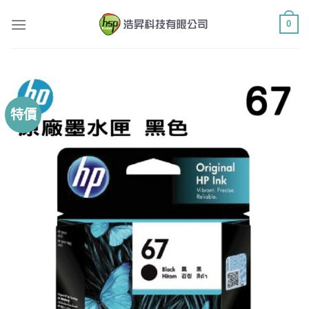
Skip
0
to
content
特價