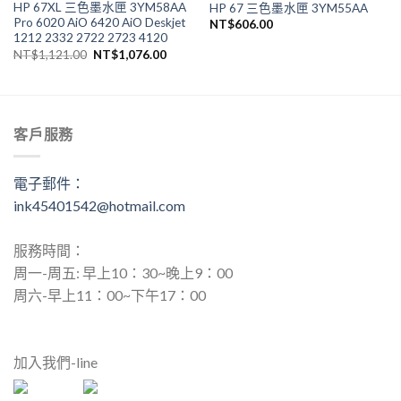
HP 67XL 三色墨水匣 3YM58AA
HP 67 三色墨水匣 3YM55AA
Pro 6020 AiO 6420 AiO Deskjet
NT$
606.00
1212 2332 2722 2723 4120
原
目
NT$
1,121.00
NT$
1,076.00
始
前
價
價
格：
格：
NT$1,121.00。
NT$1,076.00。
客戶服務
電子郵件：
ink45401542@hotmail.com
服務時間：
周一-周五: 早上10：30~晚上9：00
周六-早上11：00~下午17：00
加入我們-line