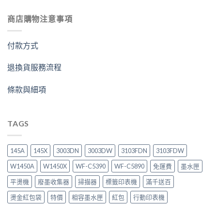
商店購物注意事項
付款方式
退換貨服務流程
條款與細項
TAGS
145A
145X
3003DN
3003DW
3103FDN
3103FDW
W1450A
W1450X
WF-C5390
WF-C5890
免運費
墨水匣
平燙機
廢墨收集器
掃描器
標籤印表機
滿千送百
燙金紅包袋
特價
相容墨水匣
紅包
行動印表機