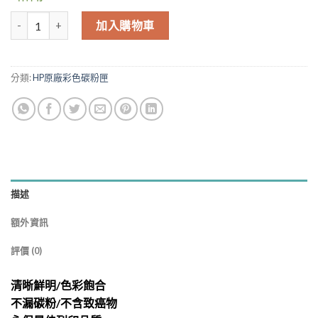
NT$5,972.00。
NT$5,733.00
HP 305A CE413A 原廠紅色碳粉匣 M451DW M375NW 數量
加入購物車
分類:
HP原廠彩色碳粉匣
描述
額外資訊
評價 (0)
清晰鮮明/色彩飽合
不漏碳粉/不含致癌物