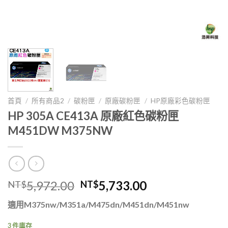
首頁
/
所有商品2
/
碳粉匣
/
原廠碳粉匣
/
HP原廠彩色碳粉匣
HP 305A CE413A 原廠紅色碳粉匣
M451DW M375NW
原
目
5,972.00
5,733.00
NT$
NT$
始
前
適用M375nw/M351a/M475dn/M451dn/M451nw
價
價
格：
格：
3 件庫存