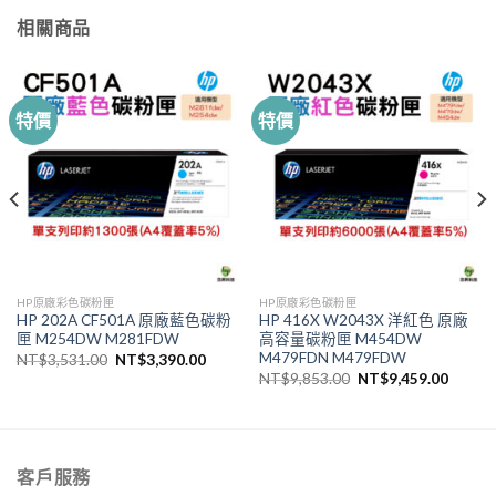
相關商品
特價
特價
HP原廠彩色碳粉匣
HP原廠彩色碳粉匣
HP 202A CF501A 原廠藍色碳粉
HP 416X W2043X 洋紅色 原廠
匣 M254DW M281FDW
高容量碳粉匣 M454DW
M479FDN M479FDW
原
目
NT$
3,531.00
NT$
3,390.00
始
前
原
目
NT$
9,853.00
NT$
9,459.00
價
價
始
前
格：
格：
價
價
NT$3,531.00。
NT$3,390.00。
格：
格：
NT$9,853.00。
NT$9,
客戶服務