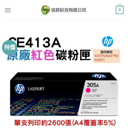
Skip
0
to
content
特價