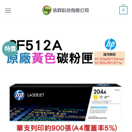
Skip
0
to
content
特價