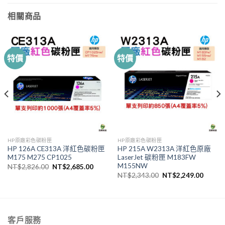
相關商品
特價
特價
HP原廠彩色碳粉匣
HP原廠彩色碳粉匣
HP 126A CE313A 洋紅色碳粉匣
HP 215A W2313A 洋紅色原廠
M175 M275 CP1025
LaserJet 碳粉匣 M183FW
M155NW
原
目
NT$
2,826.00
NT$
2,685.00
始
前
原
目
NT$
2,343.00
NT$
2,249.00
價
價
始
前
格：
格：
價
價
NT$2,826.00。
NT$2,685.00。
格：
格：
,257.00。
NT$2,343.00。
NT$2,
客戶服務