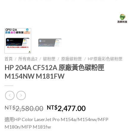
首頁
/
所有商品2
/
碳粉匣
/
原廠碳粉匣
/
HP原廠彩色碳粉匣
HP 204A CF512A 原廠黃色碳粉匣
M154NW M181FW
原
目
2,580.00
2,477.00
NT$
NT$
始
前
適用HP Color LaserJet Pro M154a/M154nw/MFP
價
價
M180n/MFP M181fw
格：
格：