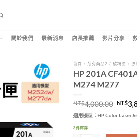
關於我們
最新消息
店長推薦
影片分享
首頁
/
所有商品2
/
碳粉匣
/
原
HP 201A CF4
M274 M277
原
4,000.00
3,
NT$
NT$
始
適用機型：HP Color LaserJet
價
格：
3 件庫存
NT$4