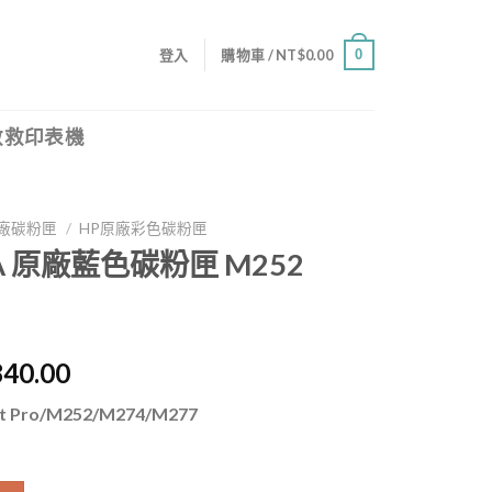
0
登入
購物車 /
NT$
0.00
救救印表機
廠碳粉匣
/
HP原廠彩色碳粉匣
01A 原廠藍色碳粉匣 M252
目
840.00
前
 Pro/M252/M274/M277
價
格：
,000.00。
NT$3,840.00。