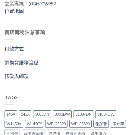
營業專線：
(03)5736957
位置地圖
商店購物注意事項
付款方式
退換貨服務流程
條款與細項
TAGS
145A
145X
3003DN
3003DW
3103FDN
3103FDW
W1450A
W1450X
WF-C5390
WF-C5890
免運費
墨水匣
平燙機
廢墨收集器
掃描器
標籤印表機
滿千送百