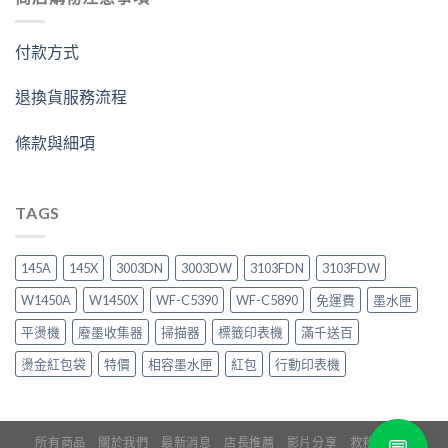
付款方式
退換貨服務流程
條款與細項
TAGS
145A
145X
3003DN
3003DW
3103FDN
3103FDW
W1450A
W1450X
WF-C5390
WF-C5890
免運費
墨水匣
平燙機
廢墨收集器
掃描器
標籤印表機
滿千送百
燙金紅包袋
特價
相容墨水匣
紅包
行動印表機
所有商品
關於我們
最新消息
店長推薦
影片分享
救救印表機