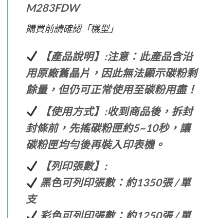
M283FDW
購買前請確認「機型」
【產品說明】:注意：此產品含沿
用原廠舊晶片，因此無法顯示碳粉剩
餘量，但仍可正常使用至碳粉用盡！
【使用方式】:收到商品後，拆封
封條前，先搖碳粉匣約5~10秒，讓
碳粉匣均勻後再裝入印表機。
【列印張數】:
黑色可列印張數：約1350張 / 單
支
彩色可列印張數：約1250張 / 單