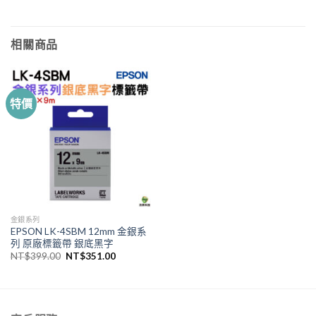
相關商品
特價
金銀系列
EPSON LK-4SBM 12mm 金銀系
列 原廠標籤帶 銀底黑字
原
目
NT$
399.00
NT$
351.00
始
前
價
價
格：
格：
NT$399.00。
NT$351.00。