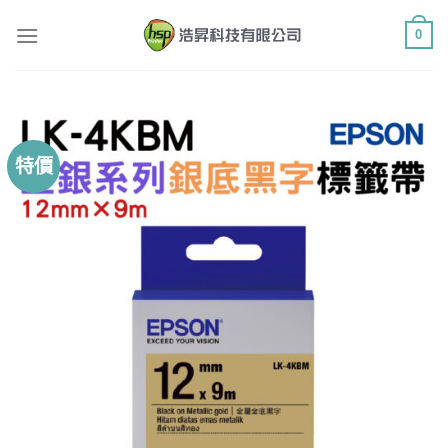
Skip
0
to
content
特價