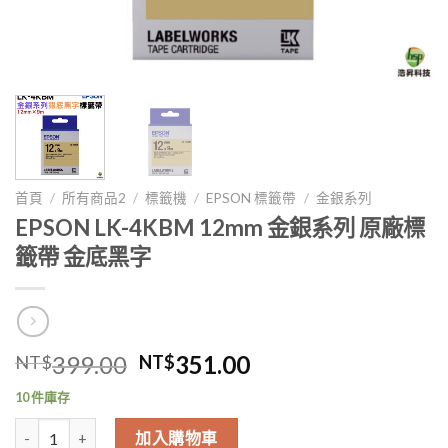
首頁
/
所有商品2
/
標籤機
/
EPSON 標籤帶
/
金銀系列
EPSON LK-4KBM 12mm 金銀系列 原廠標
籤帶 金底黑字
原
目
399.00
351.00
NT$
NT$
始
前
10 件庫存
價
價
EPSON LK-4KBM 12mm 金銀系列 原廠標籤帶 金底黑字 數量
格：
格：
加入購物車