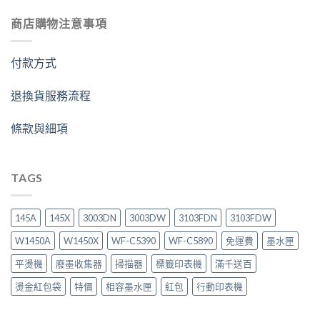
商店購物注意事項
付款方式
退換貨服務流程
條款與細項
TAGS
145A
145X
3003DN
3003DW
3103FDN
3103FDW
W1450A
W1450X
WF-C5390
WF-C5890
免運費
墨水匣
平燙機
廢墨收集器
掃描器
標籤印表機
滿千送百
燙金紅包袋
特價
相容墨水匣
紅包
行動印表機