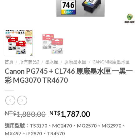
首頁
/
所有商品2
/
墨水匣
/
原廠墨水匣
/
CANON原廠墨水匣
Canon PG745 + CL746 原廠墨水匣 一黑一
彩 MG3070 TR4670
原
目
1,880.00
1,787.00
NT$
NT$
始
前
適用型號：TS3170、MG2470、MG2570、MG2970、
價
價
MX497、iP2870、TR4570
格：
格：