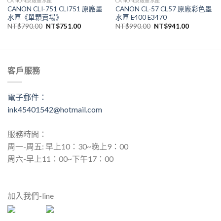
CANON原廠墨水匣
CANON原廠墨水匣
CANON CLI-751 CLI751 原廠墨
CANON CL-57 CL57 原廠彩色墨
水匣《單顆賣場》
水匣 E400 E3470
原
目
原
目
NT$
790.00
NT$
751.00
NT$
990.00
NT$
941.00
始
前
始
前
價
價
價
價
格：
格：
格：
格：
,036.00。
NT$790.00。
NT$751.00。
NT$990.00。
NT$941.
客戶服務
電子郵件：
ink45401542@hotmail.com
服務時間：
周一-周五: 早上10：30~晚上9：00
周六-早上11：00~下午17：00
加入我們-line