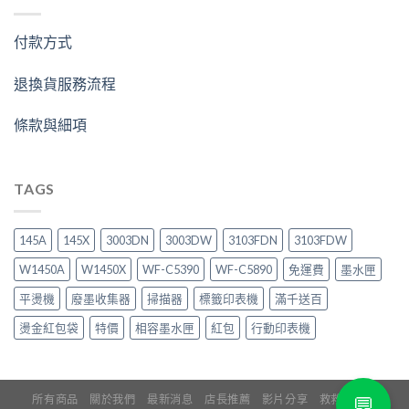
付款方式
退換貨服務流程
條款與細項
TAGS
145A
145X
3003DN
3003DW
3103FDN
3103FDW
W1450A
W1450X
WF-C5390
WF-C5890
免運費
墨水匣
平燙機
廢墨收集器
掃描器
標籤印表機
滿千送百
燙金紅包袋
特價
相容墨水匣
紅包
行動印表機
💬
所有商品
關於我們
最新消息
店長推薦
影片分享
救救印表機