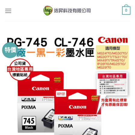
Skip
0
to
content
特價