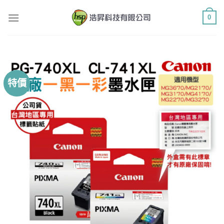
Skip
0
to
content
特價