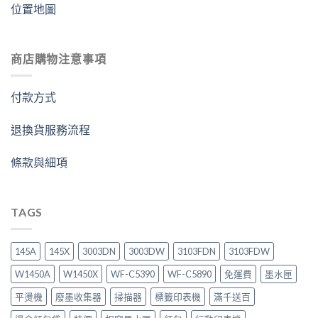
位置地圖
商店購物注意事項
付款方式
退換貨服務流程
條款與細項
TAGS
145A
145X
3003DN
3003DW
3103FDN
3103FDW
W1450A
W1450X
WF-C5390
WF-C5890
免運費
墨水匣
平燙機
廢墨收集器
掃描器
標籤印表機
滿千送百