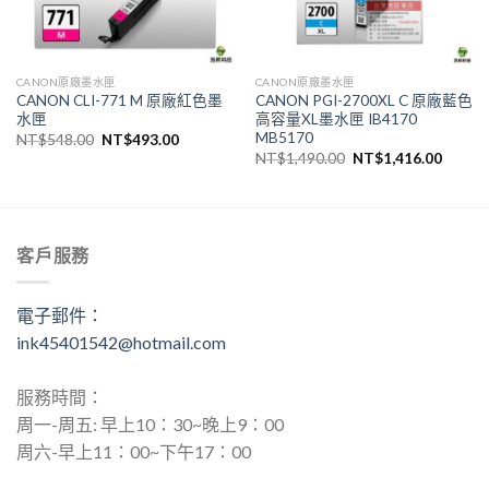
CANON原廠墨水匣
CANON原廠墨水匣
CANON CLI-771 M 原廠紅色墨
CANON PGI-2700XL C 原廠藍色
水匣
高容量XL墨水匣 IB4170
MB5170
原
目
NT$
548.00
NT$
493.00
始
前
原
目
NT$
1,490.00
NT$
1,416.00
價
價
始
前
格：
格：
價
價
,036.00。
NT$548.00。
NT$493.00。
格：
格：
NT$1,490.00。
NT$1,
客戶服務
電子郵件：
ink45401542@hotmail.com
服務時間：
周一-周五: 早上10：30~晚上9：00
周六-早上11：00~下午17：00