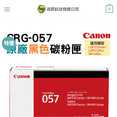
Skip
0
to
content
特價