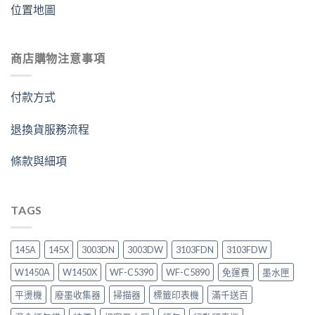
位置地圖
商店購物注意事項
付款方式
退換貨服務流程
條款與細項
TAGS
145A
145X
3003DN
3003DW
3103FDN
3103FDW
W1450A
W1450X
WF-C5390
WF-C5890
免運費
墨水匣
平燙機
廢墨收集器
掃描器
標籤印表機
滿千送百