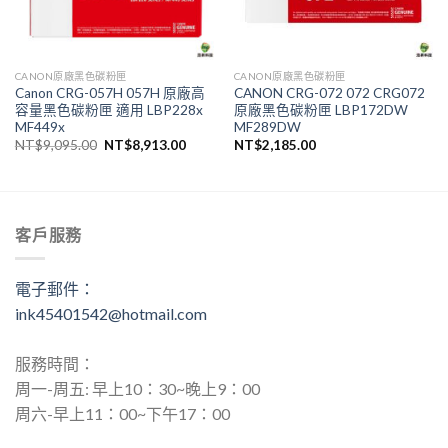
CANON原廠黑色碳粉匣
CANON原廠黑色碳粉匣
Canon CRG-057H 057H 原廠高
CANON CRG-072 072 CRG072
容量黑色碳粉匣 適用 LBP228x
原廠黑色碳粉匣 LBP172DW
MF449x
MF289DW
原
目
NT$
9,095.00
NT$
8,913.00
NT$
2,185.00
始
前
價
價
格：
格：
,651.00。
NT$9,095.00。
NT$8,913.00。
客戶服務
電子郵件：
ink45401542@hotmail.com
服務時間：
周一-周五: 早上10：30~晚上9：00
周六-早上11：00~下午17：00