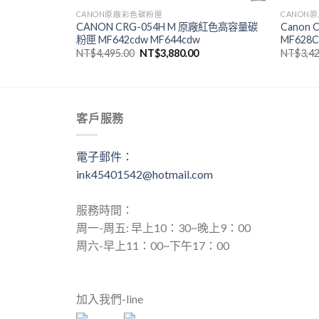
CANON原廠彩色碳粉匣
CANON
45 原廠黃色碳粉
CANON CRG-054H M 原廠紅色高容量碳
Canon
粉匣 MF642cdw MF644cdw
MF628
目
原
目
NT$
4,495.00
NT$
3,880.00
NT$
3,4
前
始
前
價
價
價
格：
格：
格：
。
T$3,121.00。
NT$4,495.00。
NT$3,880.00。
客戶服務
電子郵件：
ink45401542@hotmail.com
服務時間：
周一-周五: 早上10：30~晚上9：00
周六-早上11：00~下午17：00
加入我們-line