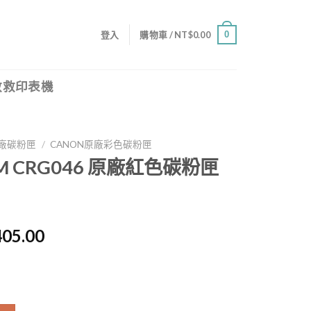
0
登入
購物車 /
NT$
0.00
救救印表機
廠碳粉匣
/
CANON原廠彩色碳粉匣
46M CRG046 原廠紅色碳粉匣
目
405.00
前
價
格：
,495.00。
NT$4,405.00。