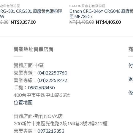
原廠彩色碳粉匣
CANON原廠彩色碳粉匣
 CRG-331 CRG331 原廠黃色碳粉匣
Canon CRG-046Y CRG046 原
CW
匣 MF735Cx
原
目
原
目
25.00
NT$
3,357.00
NT$
4,495.00
NT$
4,405.00
始
前
始
前
價
價
價
價
格：
格：
格：
格：
NT$3,425.00。
NT$3,357.00。
NT$4,495.00。
NT$4,
營業地址實體店面
實體店面-中區
營業專線：
(04)22253760
營業專線：
(04)22259272
手機：
0982683450
400台中市中區中山路33號
位置地圖
實體店面-新竹NOVA店
300新竹市東區光復路2段194巷3號2樓212櫃
營業專線：
0973215353