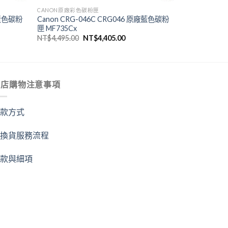
CANON原廠彩色碳粉匣
廠黃色碳粉
Canon CRG-046C CRG046 原廠藍色碳粉
匣 MF735Cx
原
目
NT$
4,495.00
NT$
4,405.00
始
前
價
價
格：
格：
405.00。
NT$4,495.00。
NT$4,405.00。
商店購物注意事項
付款方式
退換貨服務流程
條款與細項