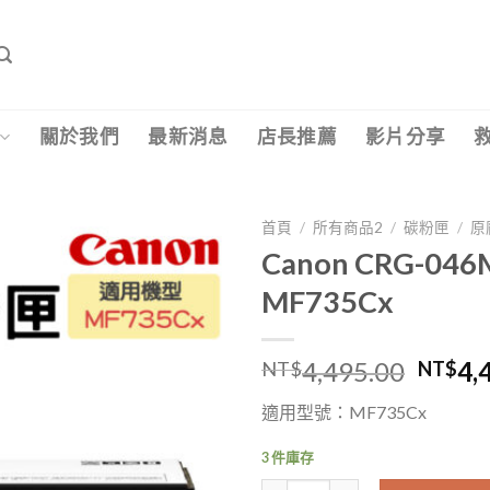
關於我們
最新消息
店長推薦
影片分享
首頁
/
所有商品2
/
碳粉匣
/
原
Canon CRG-0
MF735Cx
原
4,495.00
4,
NT$
NT$
始
適用型號：MF735Cx
價
格：
3 件庫存
NT$4