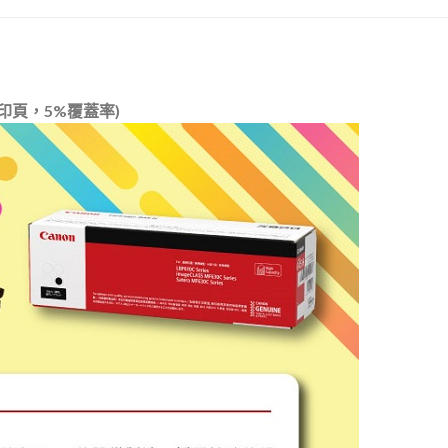
列印頁，5%覆蓋率)