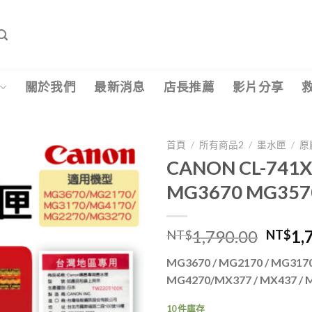
關於我們
最新消息
店長推薦
影片分享
首頁
/
所有商品2
/
墨水匣
/
原
CANON CL-7
MG3670 MG357
原
1,790.00
1,
NT$
NT$
始
MG3670 / MG2170 / MG3170
價
MG4270/MX377 / MX437 / M
格：
NT$1
10 件庫存