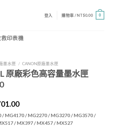
0
登入
購物車 /
NT$
0.00
救救印表機
廠墨水匣
/
CANON原廠墨水匣
41XL 原廠彩色高容量墨水匣
0
目
701.00
前
 / MG4170 / MG2270 / MG3270 / MG3570 /
價
X517 / MX397 / MX457 / MX527
格：
,790.00。
NT$1,701.00。