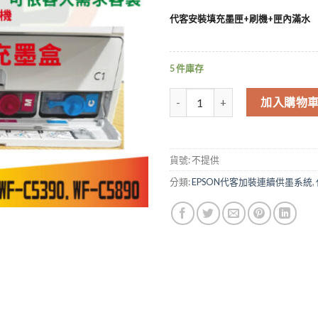
代客安裝填充墨匣+刷機+匣內滿水
5 件庫存
WF-C5390 WF-C5890 填
加入購物
貨號:
不提供
分類:
EPSON代客加裝連續供墨系統
,