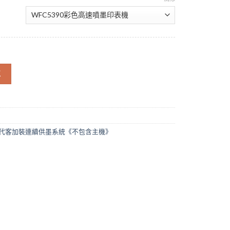
充墨盒改裝方案 永久顯示滿墨 填充式墨水匣 機器需自備 數量
車
代客加裝連續供墨系統《不包含主機》