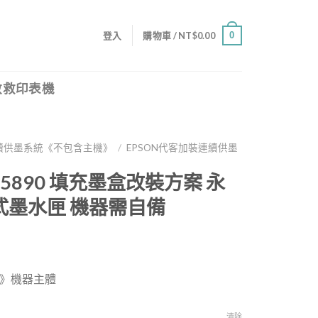
0
登入
購物車 /
NT$
0.00
救救印表機
續供墨系統《不包含主機》
/
EPSON代客加裝連續供墨
-C5890 填充墨盒改裝方案 永
式墨水匣 機器需自備
》機器主體
清除