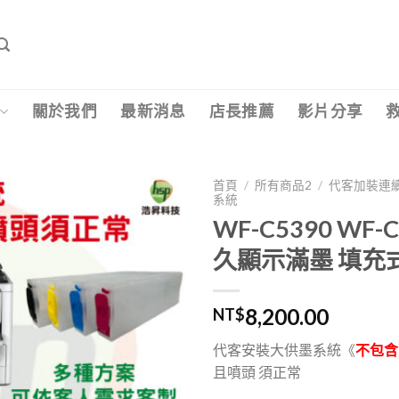
關於我們
最新消息
店長推薦
影片分享
首頁
/
所有商品2
/
代客加裝連
系統
WF-C5390 WF
久顯示滿墨 填充
8,200.00
NT$
代客安裝大供墨系統《
不包含
且噴頭 須正常