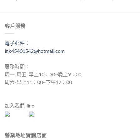
始
前
價
價
格：
格：
NT$3,190.00。
NT$3,
客戶服務
電子郵件：
ink45401542@hotmail.com
服務時間：
周一-周五: 早上10：30~晚上9：00
周六-早上11：00~下午17：00
加入我們-line
營業地址實體店面