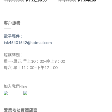
NT$
3,360.00
NT$
3,190.00
NT$
990.00
NT$
940.00
始
前
始
前
價
價
價
價
格：
格：
格：
格：
NT$3,360.00。
NT$3,190.00。
NT$990.00。
NT$940.
客戶服務
電子郵件：
ink45401542@hotmail.com
服務時間：
周一-周五: 早上10：30~晚上9：00
周六-早上11：00~下午17：00
加入我們-line
營業地址實體店面