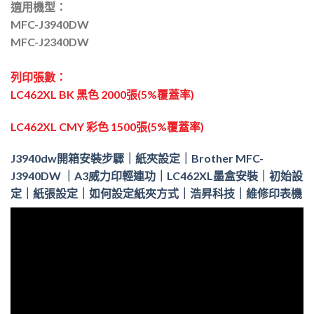
適用機型：
MFC-J3940DW
MFC-J2340DW
列印張數：
LC462XL
BK 黑色 2000張
(5%覆蓋率)
LC462XL CMY 彩色 1500張(5%覆蓋率)
J3940dw開箱安裝步驟｜紙夾設定｜Brother MFC-
J3940DW ｜A3威力印輕連功｜LC462XL墨盒安裝｜初始設
定｜紙張設定｜如何設定紙夾方式｜浩昇科技｜維修印表機