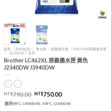
首頁
/
所有商品2
/
墨水匣
/
原廠墨水匣
/
BROTHER原廠墨水匣
/
《LC462XL》系列
Brother LC462XL 原廠墨水匣 黃色
J2340DW J3940DW
原
目
790.00
750.00
NT$
NT$
始
前
適用MFC-J3940DW / MFC-J2340DW
價
價