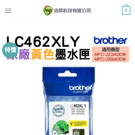
Skip
0
to
content
特價