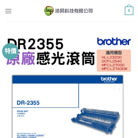
Skip
0
to
content
特價