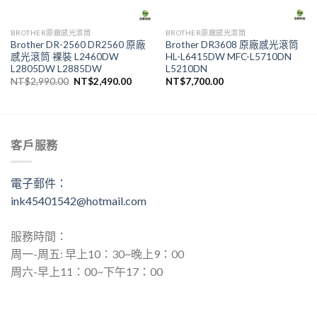
BROTHER原廠感光滾筒
BROTHER原廠感光滾筒
Brother DR-2560 DR2560 原廠
Brother DR3608 原廠感光滾筒
感光滾筒 裸裝 L2460DW
HL-L6415DW MFC-L5710DN
L2805DW L2885DW
L5210DN
原
目
NT$
2,990.00
NT$
2,490.00
NT$
7,700.00
始
前
價
價
格：
格：
NT$2,990.00。
NT$2,490.00。
客戶服務
電子郵件：
ink45401542@hotmail.com
服務時間：
周一-周五: 早上10：30~晚上9：00
周六-早上11：00~下午17：00