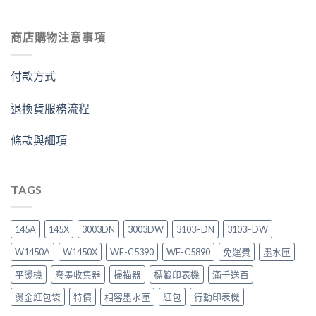
商店購物注意事項
付款方式
退換貨服務流程
條款與細項
TAGS
145A
145X
3003DN
3003DW
3103FDN
3103FDW
W1450A
W1450X
WF-C5390
WF-C5890
免運費
墨水匣
平燙機
廢墨收集器
掃描器
標籤印表機
滿千送百
燙金紅包袋
特價
相容墨水匣
紅包
行動印表機