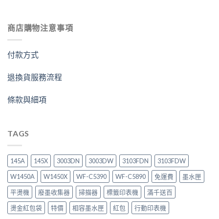
商店購物注意事項
付款方式
退換貨服務流程
條款與細項
TAGS
145A
145X
3003DN
3003DW
3103FDN
3103FDW
W1450A
W1450X
WF-C5390
WF-C5890
免運費
墨水匣
平燙機
廢墨收集器
掃描器
標籤印表機
滿千送百
燙金紅包袋
特價
相容墨水匣
紅包
行動印表機